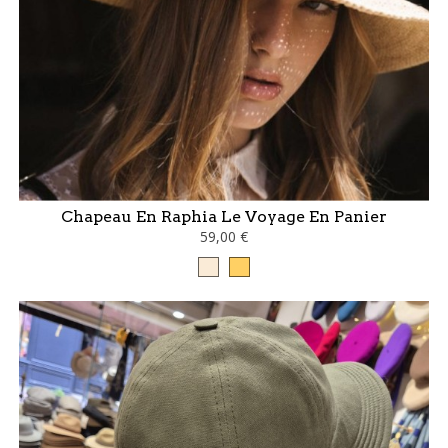
Chapeau En Raphia Le Voyage En Panier
59,00 €
Blanc
Camel
cassé