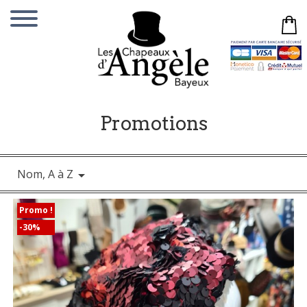
Promotions
Nom, A à Z

Promo !
-30%