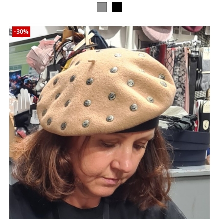
Gris
Noir
-30%