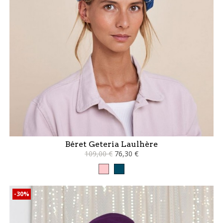
Béret Geteria Laulhère
109,00 €
76,30 €
Rose
pétrol
-30%