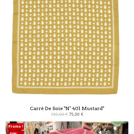
Carré De Soie "N° 401 Mustard"
150,00 €
75,00 €
Promo !
-50%