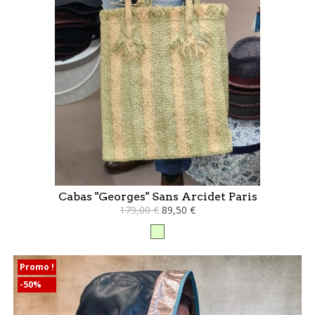
Cabas "Georges" Sans Arcidet Paris
179,00 €
89,50 €
vert
d'eau
Promo !
-50%