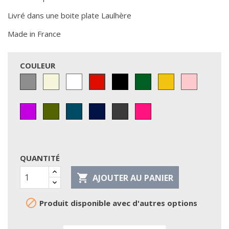
Livré dans une boite plate Laulhère
Made in France
COULEUR
Gris
Beige
Blanc
Noir
Vert
Jaune
Rose
Rouge
violet
kaki
pétrol
marine
anthracite
Sangria
QUANTITÉ

AJOUTER AU PANIER

Produit disponible avec d'autres options